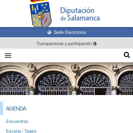
Sede Electrónica
Transparencia y participación
Toggle
navigation
AGENDA
Encuentros
Escena / Teatro