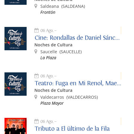
Saldeana
(SALDEANA)
Frontón
06 Ago.
Cine: Rondallas de Daniel Sánchez Arévalo
Noches de Cultura
Saucelle
(SAUCELLE)
La Plaza
06 Ago.
Teatro: Fuga en Mi Renol, Maestro Ruiz y Miguelón
Noches de Cultura
Valdecarros
(VALDECARROS)
Plaza Mayor
06 Ago.
Tributo a El ültimo de la Fila