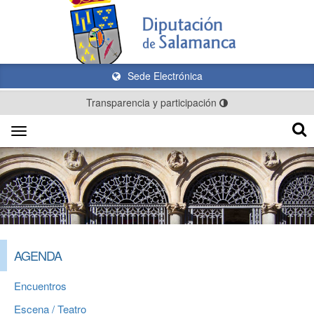
Sede Electrónica
Transparencia y participación
Toggle
navigation
AGENDA
Encuentros
Escena / Teatro