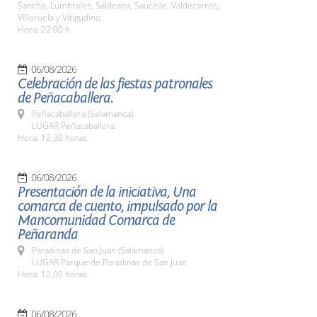
Sancho, Lumbrales, Saldeana, Saucelle, Valdecarros,
Villoruela y Vitigudino
Hora: 22:00 h.
06/08/2026
Celebración de las fiestas patronales
de Peñacaballera.
Peñacaballera (Salamanca)
LUGAR Peñacaballera
Hora: 12,30 horas
06/08/2026
Presentación de la iniciativa, Una
comarca de cuento, impulsado por la
Mancomunidad Comarca de
Peñaranda
Paradinas de San Juan (Salamanca)
LUGAR Parque de Paradinas de San Juan
Hora: 12,00 horas
06/08/2026