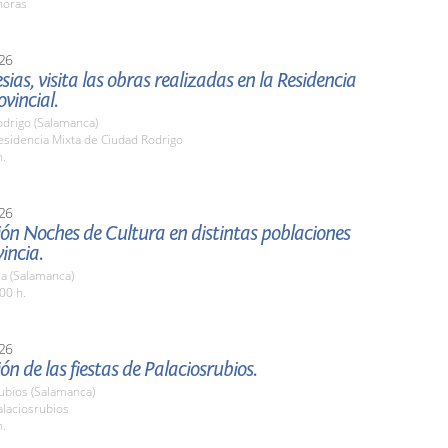
horas
26
esias, visita las obras realizadas en la Residencia
vincial.
odrigo (Salamanca)
sidencia Mixta de Ciudad Rodrigo
h.
26
ón Noches de Cultura en distintas poblaciones
vincia.
a (Salamanca)
00 h.
26
ón de las fiestas de Palaciosrubios.
ubios (Salamanca)
laciosrubios
h.