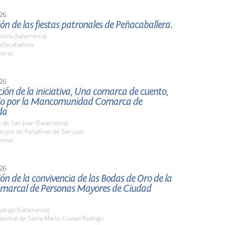
26
ón de las fiestas patronales de Peñacaballera.
llera (Salamanca)
ñacaballera
horas
26
ión de la iniciativa, Una comarca de cuento,
o por la Mancomunidad Comarca de
da
 de San Juan (Salamanca)
rque de Paradinas de San Juan
horas
26
ón de la convivencia de las Bodas de Oro de la
marcal de Personas Mayores de Ciudad
odrigo (Salamanca)
tedral de Santa María. Ciudad Rodrigo