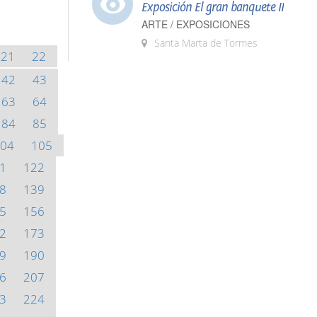
Exposición El gran banquete II
ARTE / EXPOSICIONES
Santa Marta de Tormes
21
22
42
43
63
64
84
85
04
105
1
122
8
139
5
156
2
173
9
190
6
207
3
224