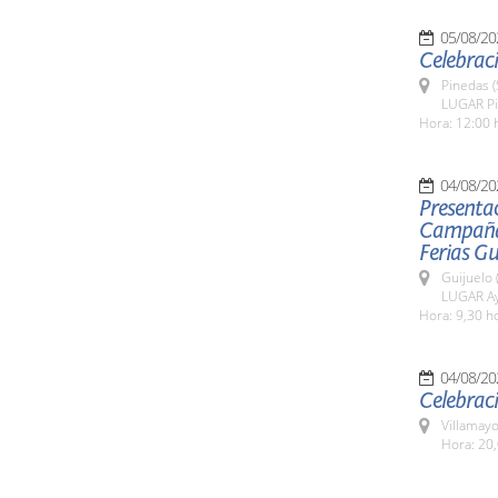
05/08/20
Celebraci
Pinedas 
LUGAR P
Hora: 12:00 
04/08/20
Presentac
Campaña 
Ferias Gu
Guijuelo 
LUGAR Ay
Hora: 9,30 h
04/08/20
Celebraci
Villamayo
Hora: 20