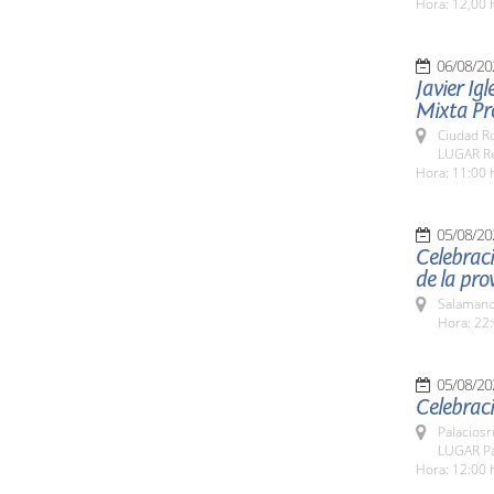
Hora: 12,00 
06/08/20
Javier Igl
Mixta Pro
Ciudad R
LUGAR Re
Hora: 11:00 
05/08/20
Celebraci
de la pro
Salamanc
Hora: 22:
05/08/20
Celebraci
Palaciosr
LUGAR Pa
Hora: 12:00 