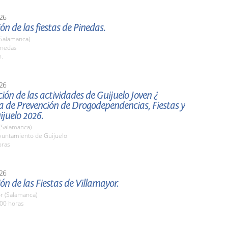
26
ón de las fiestas de Pinedas.
(Salamanca)
inedas
h.
26
ión de las actividades de Guijuelo Joven ¿
de Prevención de Drogodependencias, Fiestas y
ijuelo 2026.
(Salamanca)
untamiento de Guijuelo
oras
26
ón de las Fiestas de Villamayor.
r (Salamanca)
,00 horas