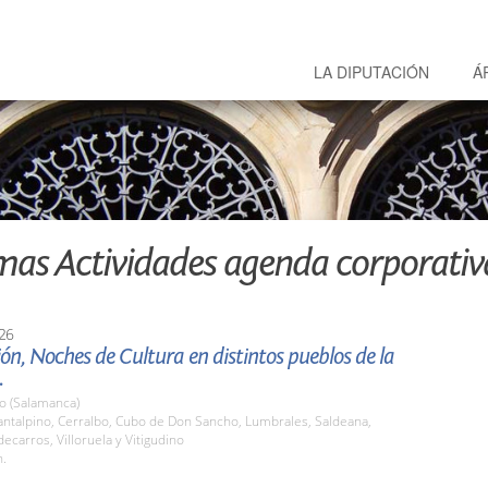
LA DIPUTACIÓN
Á
mas Actividades agenda corporativ
26
ón, Noches de Cultura en distintos pueblos de la
.
o (Salamanca)
ntalpino, Cerralbo, Cubo de Don Sancho, Lumbrales, Saldeana,
decarros, Villoruela y Vitigudino
h.