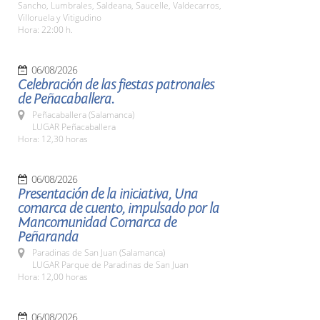
Sancho, Lumbrales, Saldeana, Saucelle, Valdecarros,
Villoruela y Vitigudino
Hora: 22:00 h.
06/08/2026
Celebración de las fiestas patronales
de Peñacaballera.
Peñacaballera (Salamanca)
LUGAR Peñacaballera
Hora: 12,30 horas
06/08/2026
Presentación de la iniciativa, Una
comarca de cuento, impulsado por la
Mancomunidad Comarca de
Peñaranda
Paradinas de San Juan (Salamanca)
LUGAR Parque de Paradinas de San Juan
Hora: 12,00 horas
06/08/2026