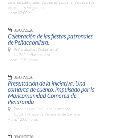
Sancho, Lumbrales, Saldeana, Saucelle, Valdecarros,
Villoruela y Vitigudino
Hora: 22:00 h.
06/08/2026
Celebración de las fiestas patronales
de Peñacaballera.
Peñacaballera (Salamanca)
LUGAR Peñacaballera
Hora: 12,30 horas
06/08/2026
Presentación de la iniciativa, Una
comarca de cuento, impulsado por la
Mancomunidad Comarca de
Peñaranda
Paradinas de San Juan (Salamanca)
LUGAR Parque de Paradinas de San Juan
Hora: 12,00 horas
06/08/2026