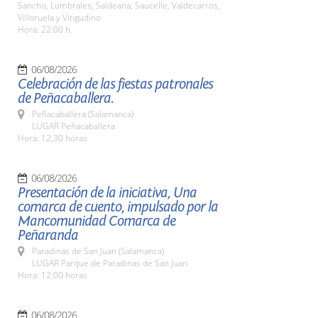
Sancho, Lumbrales, Saldeana, Saucelle, Valdecarros,
Villoruela y Vitigudino
Hora: 22:00 h.
06/08/2026
Celebración de las fiestas patronales
de Peñacaballera.
Peñacaballera (Salamanca)
LUGAR Peñacaballera
Hora: 12,30 horas
06/08/2026
Presentación de la iniciativa, Una
comarca de cuento, impulsado por la
Mancomunidad Comarca de
Peñaranda
Paradinas de San Juan (Salamanca)
LUGAR Parque de Paradinas de San Juan
Hora: 12,00 horas
06/08/2026