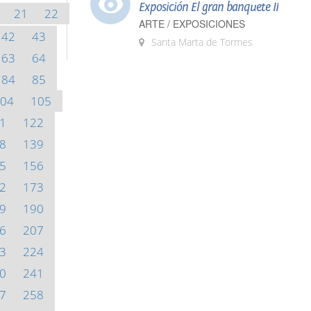
Exposición El gran banquete II
21
22
ARTE / EXPOSICIONES
42
43
Santa Marta de Tormes
63
64
84
85
04
105
1
122
8
139
5
156
2
173
9
190
6
207
3
224
0
241
7
258