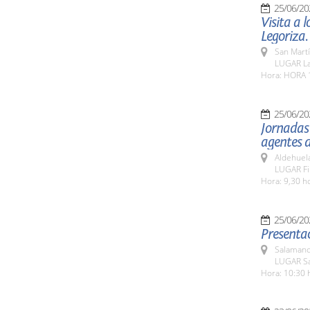
25/06/20
Visita a 
Legoriza.
San Martí
LUGAR La 
Hora: HORA 
25/06/20
Jornadas
agentes 
Aldehuel
LUGAR Fi
Hora: 9,30 h
25/06/20
Presentac
Salamanc
LUGAR Sa
Hora: 10:30 