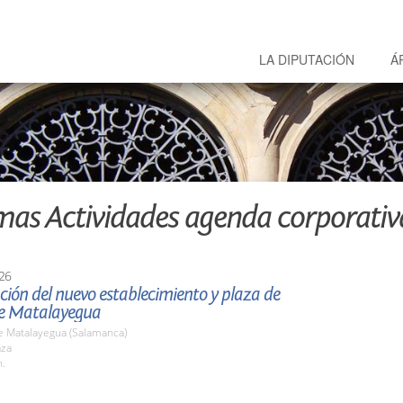
LA DIPUTACIÓN
Á
mas Actividades agenda corporativ
26
ión del nuevo establecimiento y plaza de
e Matalayegua
e Matalayegua (Salamanca)
aza
h.