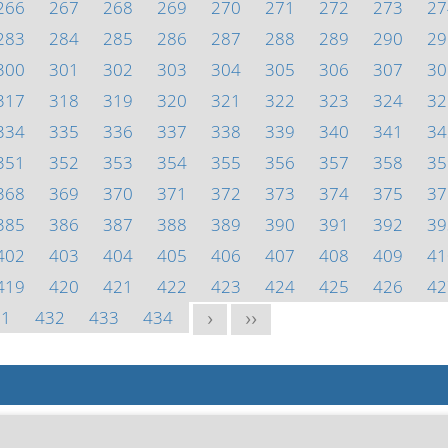
266
267
268
269
270
271
272
273
27
283
284
285
286
287
288
289
290
29
300
301
302
303
304
305
306
307
30
317
318
319
320
321
322
323
324
32
334
335
336
337
338
339
340
341
34
351
352
353
354
355
356
357
358
35
368
369
370
371
372
373
374
375
37
385
386
387
388
389
390
391
392
39
402
403
404
405
406
407
408
409
41
419
420
421
422
423
424
425
426
42
31
432
433
434
>
>>