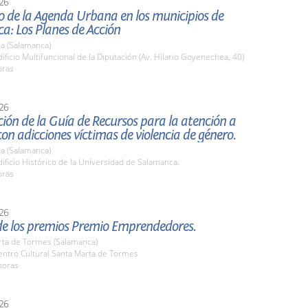
26
o de la Agenda Urbana en los municipios de
a: Los Planes de Acción
a (Salamanca)
ficio Multifuncional de la Diputación (Av. Hilario Goyenechea, 40)
oras
26
ión de la Guía de Recursos para la atención a
on adicciones víctimas de violencia de género.
a (Salamanca)
ficio Histórico de la Universidad de Salamanca.
oras
26
de los premios Premio Emprendedores.
rta de Tormes (Salamanca)
ntro Cultural Santa Marta de Tormes
horas
26