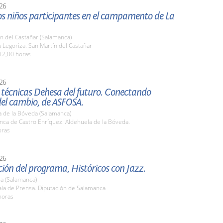
26
los niños participantes en el campamento de La
n del Castañar (Salamanca)
Legoriza. San Martín del Castañar
12,00 horas
26
 técnicas Dehesa del futuro. Conectando
del cambio, de ASFOSA.
a de la Bóveda (Salamanca)
nca de Castro Enríquez. Aldehuela de la Bóveda.
oras
26
ión del programa, Históricos con Jazz.
a (Salamanca)
la de Prensa. Diputación de Salamanca
horas