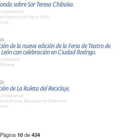
onda sobre Sor Teresa Chibaka.
a (Salamanca)
a Francisco de Vitoria. USAL
horas
26
ión de la nueva edición de la Feria de Teatro de
y León con celebración en Ciudad Rodrigo.
 (Valladolid)
,30 horas
26
ión de La Ruleta del Reciclaje.
a (Salamanca)
la de Prensa. Diputación de Salamanca
horas
Página
10
de
434