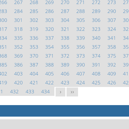
266
267
268
269
270
271
272
273
27
283
284
285
286
287
288
289
290
29
300
301
302
303
304
305
306
307
30
317
318
319
320
321
322
323
324
32
334
335
336
337
338
339
340
341
34
351
352
353
354
355
356
357
358
35
368
369
370
371
372
373
374
375
37
385
386
387
388
389
390
391
392
39
402
403
404
405
406
407
408
409
41
419
420
421
422
423
424
425
426
42
31
432
433
434
>
>>