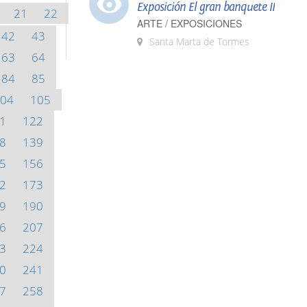
Exposición El gran banquete II
21
22
ARTE / EXPOSICIONES
42
43
Santa Marta de Tormes
63
64
84
85
04
105
1
122
8
139
5
156
2
173
9
190
6
207
3
224
0
241
7
258