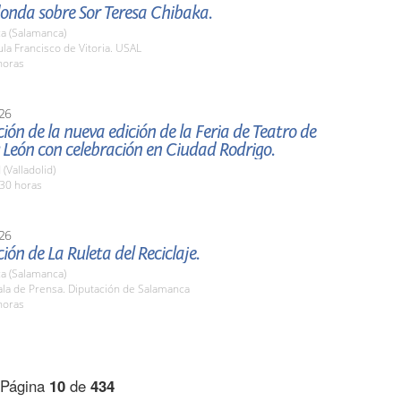
onda sobre Sor Teresa Chibaka.
a (Salamanca)
a Francisco de Vitoria. USAL
horas
26
ión de la nueva edición de la Feria de Teatro de
y León con celebración en Ciudad Rodrigo.
 (Valladolid)
,30 horas
26
ión de La Ruleta del Reciclaje.
a (Salamanca)
la de Prensa. Diputación de Salamanca
horas
Página
10
de
434