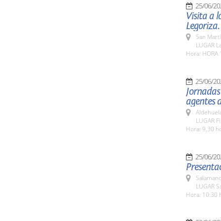
25/06/20
Visita a 
Legoriza.
San Martí
LUGAR La 
Hora: HORA 
25/06/20
Jornadas
agentes 
Aldehuel
LUGAR Fi
Hora: 9,30 h
25/06/20
Presentac
Salamanc
LUGAR Sa
Hora: 10:30 