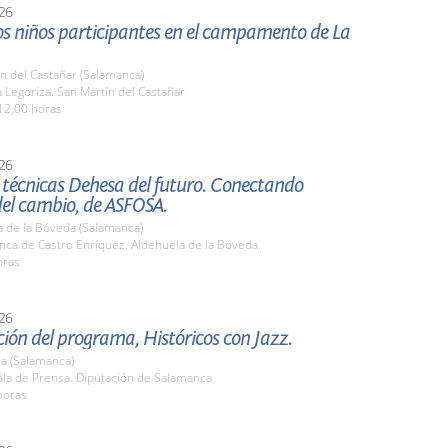
26
los niños participantes en el campamento de La
n del Castañar (Salamanca)
Legoriza. San Martín del Castañar
12,00 horas
26
 técnicas Dehesa del futuro. Conectando
del cambio, de ASFOSA.
a de la Bóveda (Salamanca)
nca de Castro Enríquez. Aldehuela de la Bóveda.
oras
26
ión del programa, Históricos con Jazz.
a (Salamanca)
la de Prensa. Diputación de Salamanca
horas