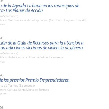
26
o de la Agenda Urbana en los municipios de
a: Los Planes de Acción
a (Salamanca)
ficio Multifuncional de la Diputación (Av. Hilario Goyenechea, 40)
oras
26
ión de la Guía de Recursos para la atención a
on adicciones víctimas de violencia de género.
a (Salamanca)
ficio Histórico de la Universidad de Salamanca.
oras
26
de los premios Premio Emprendedores.
rta de Tormes (Salamanca)
ntro Cultural Santa Marta de Tormes
horas
26