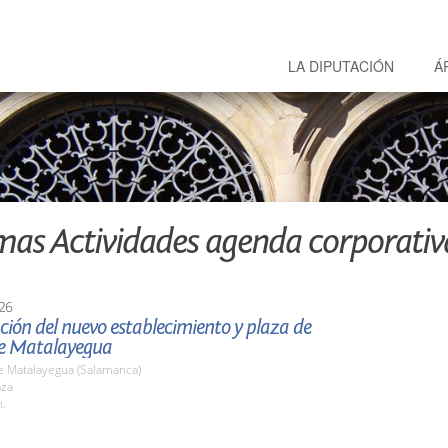
LA DIPUTACIÓN
Á
mas Actividades agenda corporativ
26
ión del nuevo establecimiento y plaza de
e Matalayegua
e Matalayegua (Salamanca)
aza
h.