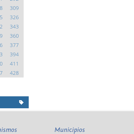
8
309
5
326
2
343
9
360
6
377
3
394
0
411
7
428
nismos
Municipios