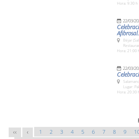
Hora: 9:30 h
22/03/20
Celebraci
Afibrosal.
Béjar (Sa
Restauran
Hora: 21:00 
22/03/20
Celebrac
Salamanc
Lugar: Pa
Hora: 20:30 
1
2
3
4
5
6
7
8
9
1
<<
<