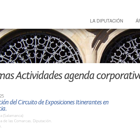
LA DIPUTACIÓN
Á
mas Actividades agenda corporativ
25
ión del Circuito de Exposiciones Itinerantes en
ia.
a (Salamanca)
la de las Comarcas. Diputación.
h.