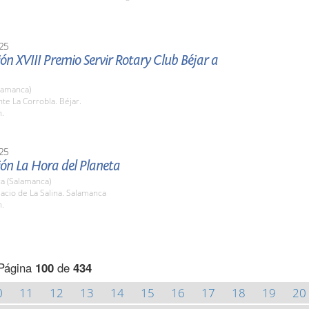
25
ón XVIII Premio Servir Rotary Club Béjar a
lamanca)
te La Corrobla. Béjar.
h.
25
ión La Hora del Planeta
a (Salamanca)
lacio de La Salina. Salamanca
h.
Página
100
de
434
0
11
12
13
14
15
16
17
18
19
20