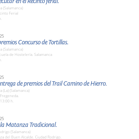
cutar en el Recinto ferial.
a (Salamanca)
cinto Ferial
h.
25
remios Concurso de Tortillas.
a (Salamanca)
cuela de Hostelería. Salamanca
h.
25
entrega de premios del Trail Camino de Hierro.
 (La) (Salamanca)
 Fregeneda.
 13:00 h.
25
 la Matanza Tradicional.
odrigo (Salamanca)
aza del Buen Alcalde. Ciudad Rodrigo.