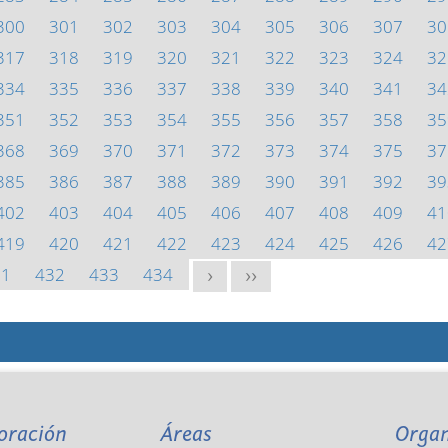
300
301
302
303
304
305
306
307
30
317
318
319
320
321
322
323
324
32
334
335
336
337
338
339
340
341
34
351
352
353
354
355
356
357
358
35
368
369
370
371
372
373
374
375
37
385
386
387
388
389
390
391
392
39
402
403
404
405
406
407
408
409
41
419
420
421
422
423
424
425
426
42
31
432
433
434
>
>>
oración
Áreas
Orga