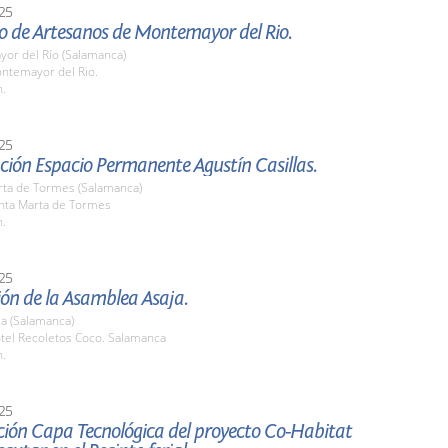
25
o de Artesanos de Montemayor del Rio.
or del Río (Salamanca)
ontemayor del Rio.
h.
25
ción Espacio Permanente Agustín Casillas.
rta de Tormes (Salamanca)
anta Marta de Tormes
h.
25
ón de la Asamblea Asaja.
a (Salamanca)
otel Recoletos Coco. Salamanca
h.
25
ción Capa Tecnológica del proyecto Co-Habitat