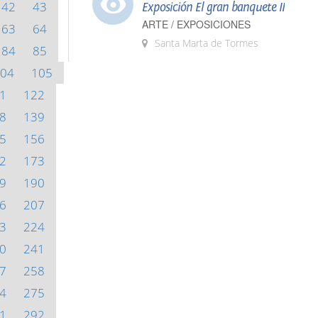
42
43
Exposición El gran banquete II
ARTE / EXPOSICIONES
63
64
Santa Marta de Tormes
84
85
04
105
1
122
8
139
5
156
2
173
9
190
6
207
3
224
0
241
7
258
4
275
1
292