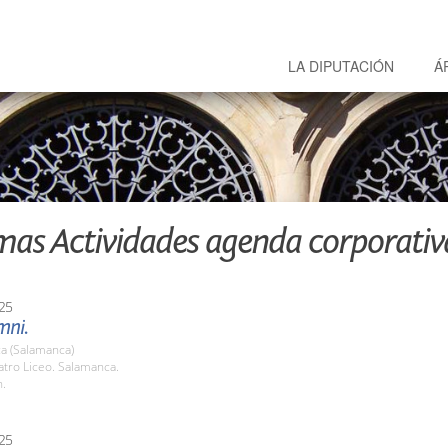
LA DIPUTACIÓN
Á
mas Actividades agenda corporativ
25
mni.
a (Salamanca)
atro Liceo. Salamanca.
h.
25