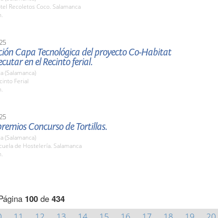
otel Recoletos Coco. Salamanca
h.
25
ción Capa Tecnológica del proyecto Co-Habitat
cutar en el Recinto ferial.
a (Salamanca)
cinto Ferial
h.
25
remios Concurso de Tortillas.
a (Salamanca)
cuela de Hostelería. Salamanca
h.
Página
100
de
434
0
11
12
13
14
15
16
17
18
19
20