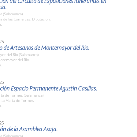
ión del Circuito de Exposiciones Itinerantes en
ia.
a (Salamanca)
la de las Comarcas. Diputación.
h.
25
o de Artesanos de Montemayor del Rio.
or del Río (Salamanca)
ontemayor del Rio.
h.
25
ción Espacio Permanente Agustín Casillas.
rta de Tormes (Salamanca)
anta Marta de Tormes
h.
25
ón de la Asamblea Asaja.
a (Salamanca)