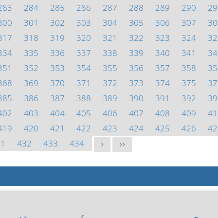
283
284
285
286
287
288
289
290
29
300
301
302
303
304
305
306
307
30
317
318
319
320
321
322
323
324
32
334
335
336
337
338
339
340
341
34
351
352
353
354
355
356
357
358
35
368
369
370
371
372
373
374
375
37
385
386
387
388
389
390
391
392
39
402
403
404
405
406
407
408
409
41
419
420
421
422
423
424
425
426
42
31
432
433
434
>
>>