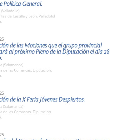
 Política General.
 (Valladolid)
rtes de Castilla y León. Valladolid
h.
25
ión de las Mociones que el grupo provincial
ará al próximo Pleno de la Diputación el día 28
.
a (Salamanca)
la de las Comarcas. Diputación.
h.
25
ión de la X Feria Jóvenes Despiertos.
a (Salamanca)
la de las Comarcas. Diputación.
h.
25