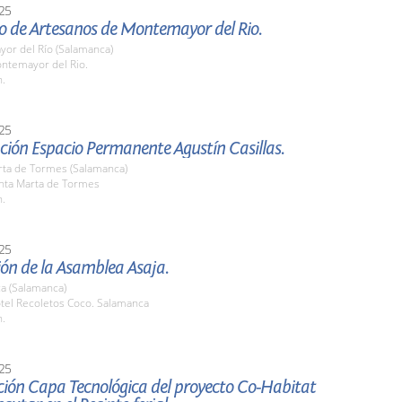
25
o de Artesanos de Montemayor del Rio.
or del Río (Salamanca)
ontemayor del Rio.
h.
25
ción Espacio Permanente Agustín Casillas.
rta de Tormes (Salamanca)
anta Marta de Tormes
h.
25
ón de la Asamblea Asaja.
a (Salamanca)
otel Recoletos Coco. Salamanca
h.
25
ción Capa Tecnológica del proyecto Co-Habitat