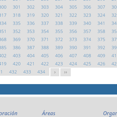
300
301
302
303
304
305
306
307
30
317
318
319
320
321
322
323
324
32
334
335
336
337
338
339
340
341
34
351
352
353
354
355
356
357
358
35
368
369
370
371
372
373
374
375
37
385
386
387
388
389
390
391
392
39
402
403
404
405
406
407
408
409
41
419
420
421
422
423
424
425
426
42
31
432
433
434
>
>>
oración
Áreas
Orga