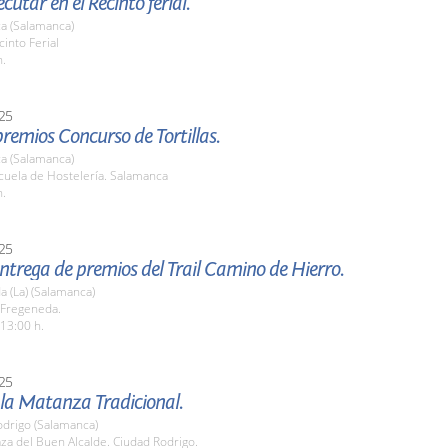
cutar en el Recinto ferial.
a (Salamanca)
cinto Ferial
h.
25
remios Concurso de Tortillas.
a (Salamanca)
cuela de Hostelería. Salamanca
h.
25
entrega de premios del Trail Camino de Hierro.
 (La) (Salamanca)
 Fregeneda.
 13:00 h.
25
 la Matanza Tradicional.
odrigo (Salamanca)
aza del Buen Alcalde. Ciudad Rodrigo.