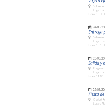
2030 a eje
Salamanc
Lugar: Re
Hora: 10:30 
24/03/20
Entrega p
Salamanc
Lugar: Es
Hora: 10:15 
23/03/20
Salida y 
Fregeneda
Lugar: La
Hora: 11:00-
22/03/20
Fiesta de
Ciudad R
Lugar: Pl