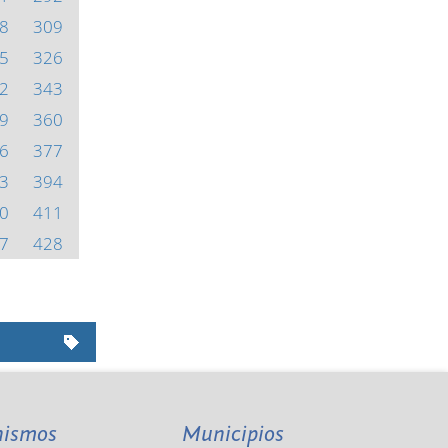
8
309
5
326
2
343
9
360
6
377
3
394
0
411
7
428
nismos
Municipios