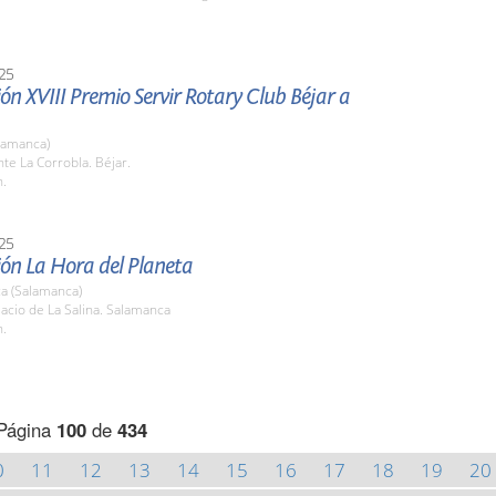
25
ón XVIII Premio Servir Rotary Club Béjar a
lamanca)
te La Corrobla. Béjar.
h.
25
ión La Hora del Planeta
a (Salamanca)
lacio de La Salina. Salamanca
h.
Página
100
de
434
0
11
12
13
14
15
16
17
18
19
20