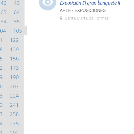
42
43
Exposición El gran banquete II
ARTE / EXPOSICIONES
63
64
Santa Marta de Tormes
84
85
04
105
1
122
8
139
5
156
2
173
9
190
6
207
3
224
0
241
7
258
4
275
1
292