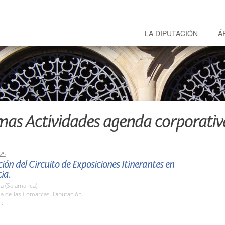
LA DIPUTACIÓN
Á
mas Actividades agenda corporativ
25
ión del Circuito de Exposiciones Itinerantes en
ia.
a (Salamanca)
la de las Comarcas. Diputación.
h.