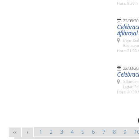
Hora: 9:30 h
22/03/20
Celebraci
Afibrosal.
Béjar (Sa
Restauran
Hora: 21:00 
22/03/20
Celebrac
Salamanc
Lugar: Pa
Hora: 20:30 
1
2
3
4
5
6
7
8
9
1
<<
<