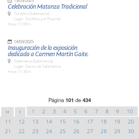
15/03/2025
Celebración Matanza Tradicional
Tordillos (Salamanca)
Lugar: Tordillos y el Pizarral.
Hora: 11:00 h.
14/03/2025
Inauguración de la exposición
dedicada a Carmen Martín Gaite.
Salamanca (Salamanca)
Lugar: Casino de Salamanca
Hora: 11:30 h.
Página
101
de
434
1
2
3
4
5
6
7
8
9
10
<<
<
11
12
13
14
15
16
17
18
19
20
21
22
23
24
25
26
27
28
29
30