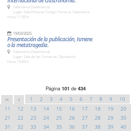
Internacional de Gastronomía.
Salamanca (Salamanca)
Lugar: Sala Pinturas Colegio Fonseca. Salamanca
Hora: 11:00 h
19/03/2025
Presentación de la publicación, Ismene
o la metatragedia.
Salamanca (Salamanca)
Lugar: Sala de las Comarcas. Diputación
Hora: 10:00 h
Página
101
de
434
1
2
3
4
5
6
7
8
9
10
<<
<
11
12
13
14
15
16
17
18
19
20
21
22
23
24
25
26
27
28
29
30
31
32
33
34
35
36
37
38
39
40