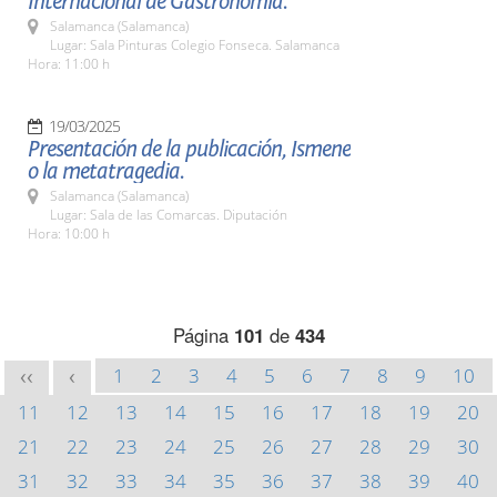
Internacional de Gastronomía.
Salamanca (Salamanca)
Lugar: Sala Pinturas Colegio Fonseca. Salamanca
Hora: 11:00 h
19/03/2025
Presentación de la publicación, Ismene
o la metatragedia.
Salamanca (Salamanca)
Lugar: Sala de las Comarcas. Diputación
Hora: 10:00 h
Página
101
de
434
1
2
3
4
5
6
7
8
9
10
<<
<
11
12
13
14
15
16
17
18
19
20
21
22
23
24
25
26
27
28
29
30
31
32
33
34
35
36
37
38
39
40