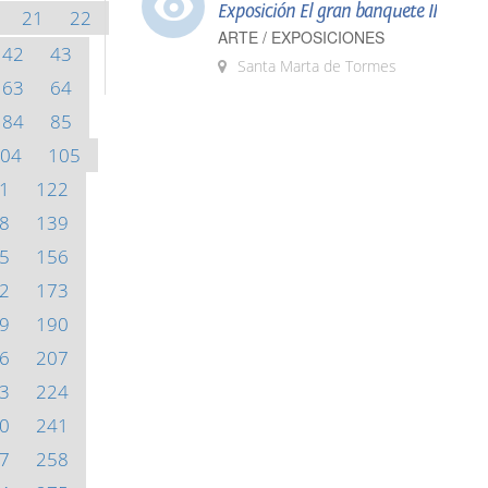
Exposición El gran banquete II
21
22
ARTE / EXPOSICIONES
42
43
Santa Marta de Tormes
63
64
84
85
04
105
1
122
8
139
5
156
2
173
9
190
6
207
3
224
0
241
7
258