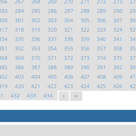
266
267
268
269
270
271
272
273
27
283
284
285
286
287
288
289
290
29
300
301
302
303
304
305
306
307
30
317
318
319
320
321
322
323
324
32
334
335
336
337
338
339
340
341
34
351
352
353
354
355
356
357
358
35
368
369
370
371
372
373
374
375
37
385
386
387
388
389
390
391
392
39
402
403
404
405
406
407
408
409
41
419
420
421
422
423
424
425
426
42
31
432
433
434
>
>>