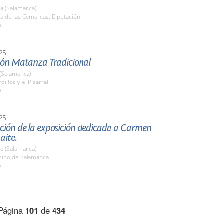
a (Salamanca)
la de las Comarcas. Diputación
h.
25
ión Matanza Tradicional
 (Salamanca)
dillos y el Pizarral.
h.
25
ción de la exposición dedicada a Carmen
aite.
a (Salamanca)
asino de Salamanca
h.
Página
101
de
434