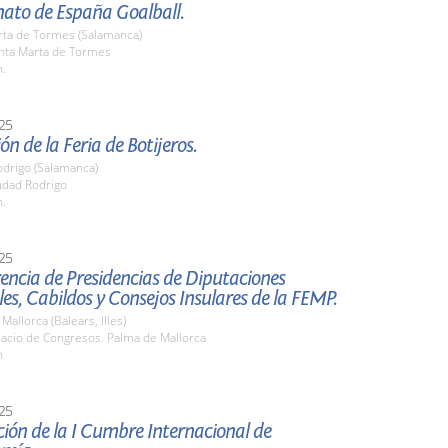
to de España Goalball.
rta de Tormes (Salamanca)
anta Marta de Tormes
h.
25
ón de la Feria de Botijeros.
odrigo (Salamanca)
udad Rodrigo
h.
25
encia de Presidencias de Diputaciones
les, Cabildos y Consejos Insulares de la FEMP.
Mallorca (Balears, Illes)
lacio de Congresos. Palma de Mallorca
h
25
ión de la I Cumbre Internacional de