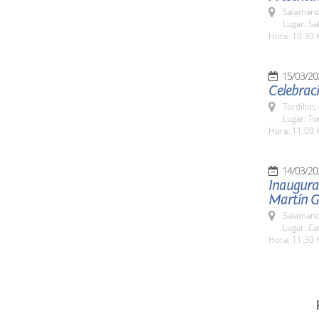
Salamanc
Lugar: Sa
Hora: 10:30 
15/03/20
Celebrac
Tordillos
Lugar: Tor
Hora: 11:00 
14/03/20
Inaugura
Martín G
Salamanc
Lugar: C
Hora: 11:30 