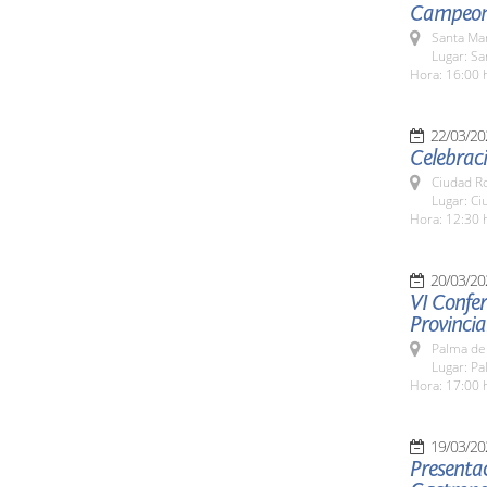
Campeona
Santa Ma
Lugar: S
Hora: 16:00 
22/03/20
Celebraci
Ciudad R
Lugar: Ci
Hora: 12:30 
20/03/20
VI Confer
Provincia
Palma de 
Lugar: Pa
Hora: 17:00 
19/03/20
Presentac