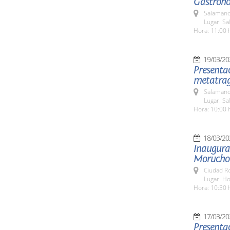
Gastrono
Salamanc
Lugar: Sa
Hora: 11:00 
19/03/20
Presentac
metatrag
Salamanc
Lugar: Sa
Hora: 10:00 
18/03/20
Inaugurac
Morucho 
Ciudad R
Lugar: Ho
Hora: 10:30 
17/03/20
Presentac