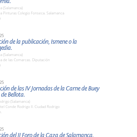
mía.
a (Salamanca)
la Pinturas Colegio Fonseca. Salamanca
h
25
ión de la publicación, Ismene o la
edia.
a (Salamanca)
la de las Comarcas. Diputación
h
25
ión de las IV Jornadas de la Carne de Buey
de Bellota.
odrigo (Salamanca)
tel Conde Rodrigo II. Ciudad Rodrigo
h.
25
ión del II Foro de la Caza de Salamanca.