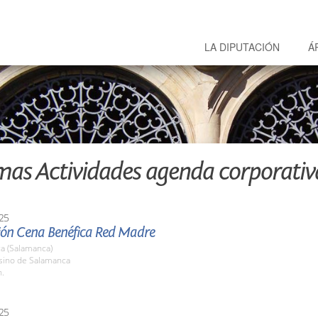
LA DIPUTACIÓN
Á
mas Actividades agenda corporativ
25
ión Cena Benéfica Red Madre
a (Salamanca)
asino de Salamanca
h.
25