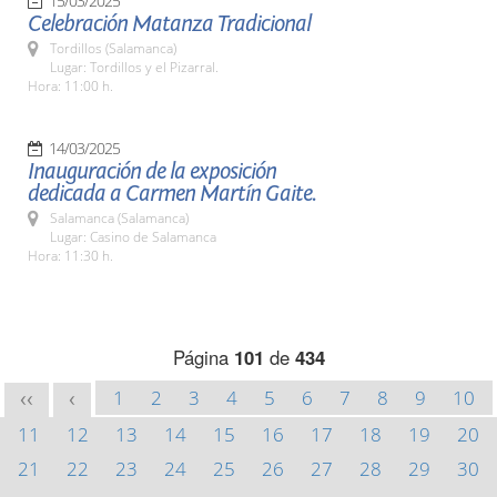
15/03/2025
Celebración Matanza Tradicional
Tordillos (Salamanca)
Lugar: Tordillos y el Pizarral.
Hora: 11:00 h.
14/03/2025
Inauguración de la exposición
dedicada a Carmen Martín Gaite.
Salamanca (Salamanca)
Lugar: Casino de Salamanca
Hora: 11:30 h.
Página
101
de
434
1
2
3
4
5
6
7
8
9
10
<<
<
11
12
13
14
15
16
17
18
19
20
21
22
23
24
25
26
27
28
29
30