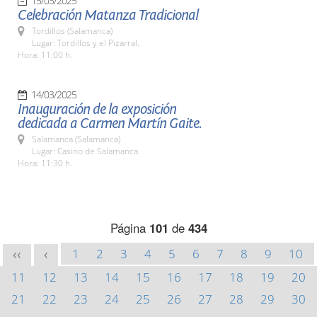
15/03/2025
Celebración Matanza Tradicional
Tordillos (Salamanca)
Lugar: Tordillos y el Pizarral.
Hora: 11:00 h.
14/03/2025
Inauguración de la exposición
dedicada a Carmen Martín Gaite.
Salamanca (Salamanca)
Lugar: Casino de Salamanca
Hora: 11:30 h.
Página
101
de
434
1
2
3
4
5
6
7
8
9
10
<<
<
11
12
13
14
15
16
17
18
19
20
21
22
23
24
25
26
27
28
29
30