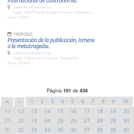
Internacional de Gastronomía.
Salamanca (Salamanca)
Lugar: Sala Pinturas Colegio Fonseca. Salamanca
Hora: 11:00 h
19/03/2025
Presentación de la publicación, Ismene
o la metatragedia.
Salamanca (Salamanca)
Lugar: Sala de las Comarcas. Diputación
Hora: 10:00 h
Página
101
de
434
1
2
3
4
5
6
7
8
9
10
<<
<
11
12
13
14
15
16
17
18
19
20
21
22
23
24
25
26
27
28
29
30
31
32
33
34
35
36
37
38
39
40