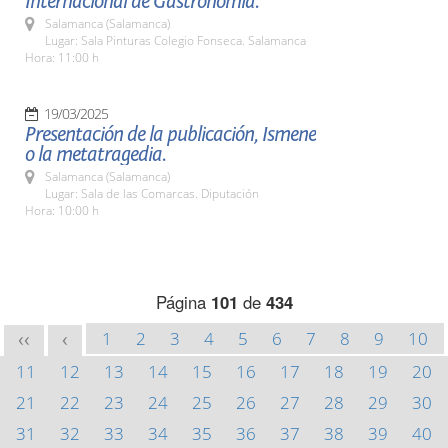
Internacional de Gastronomía.
Salamanca (Salamanca)
Lugar: Sala Pinturas Colegio Fonseca. Salamanca
Hora: 11:00 h
19/03/2025
Presentación de la publicación, Ismene
o la metatragedia.
Salamanca (Salamanca)
Lugar: Sala de las Comarcas. Diputación
Hora: 10:00 h
Página
101
de
434
1
2
3
4
5
6
7
8
9
10
<<
<
11
12
13
14
15
16
17
18
19
20
21
22
23
24
25
26
27
28
29
30
31
32
33
34
35
36
37
38
39
40