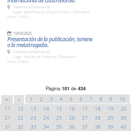
Internacional de Gastronomía.
Salamanca (Salamanca)
Lugar: Sala Pinturas Colegio Fonseca. Salamanca
Hora: 11:00 h
19/03/2025
Presentación de la publicación, Ismene
o la metatragedia.
Salamanca (Salamanca)
Lugar: Sala de las Comarcas. Diputación
Hora: 10:00 h
Página
101
de
434
1
2
3
4
5
6
7
8
9
10
<<
<
11
12
13
14
15
16
17
18
19
20
21
22
23
24
25
26
27
28
29
30
31
32
33
34
35
36
37
38
39
40