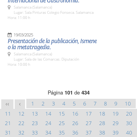
Internacional de Gastronomía.
Salamanca (Salamanca)
Lugar: Sala Pinturas Colegio Fonseca. Salamanca
Hora: 11:00 h
19/03/2025
Presentación de la publicación, Ismene
o la metatragedia.
Salamanca (Salamanca)
Lugar: Sala de las Comarcas. Diputación
Hora: 10:00 h
Página
101
de
434
1
2
3
4
5
6
7
8
9
10
<<
<
11
12
13
14
15
16
17
18
19
20
21
22
23
24
25
26
27
28
29
30
31
32
33
34
35
36
37
38
39
40