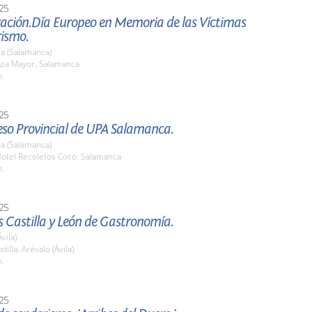
25
ación.Día Europeo en Memoria de las Víctimas
rismo.
a (Salamanca)
laza Mayor. Salamanca
h.
25
eso Provincial de UPA Salamanca.
a (Salamanca)
otel Recoletos Coco. Salamanca
h.
25
 Castilla y León de Gastronomía.
vila)
tilla. Arévalo (Ávila)
h.
25