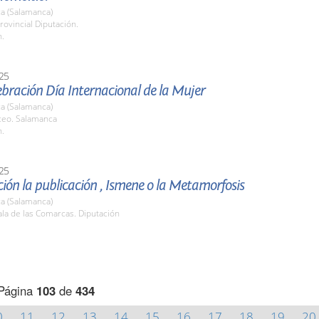
a (Salamanca)
rovincial Diputación.
h.
25
ebración Día Internacional de la Mujer
a (Salamanca)
iceo. Salamanca
h.
25
ión la publicación , Ismene o la Metamorfosis
a (Salamanca)
la de las Comarcas. Diputación
Página
103
de
434
0
11
12
13
14
15
16
17
18
19
20