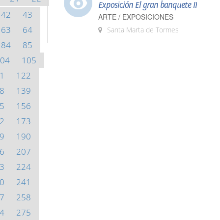
Exposición El gran banquete II
42
43
ARTE / EXPOSICIONES
63
64
Santa Marta de Tormes
84
85
04
105
1
122
8
139
5
156
2
173
9
190
6
207
3
224
0
241
7
258
4
275