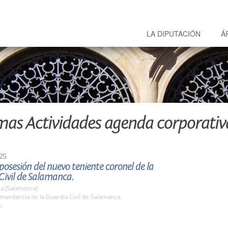
LA DIPUTACIÓN
Á
mas Actividades agenda corporativ
25
osesión del nuevo teniente coronel de la
Civil de Salamanca.
a (Salamanca)
mandancia de la Guardia Civil de Salamanca.
h.