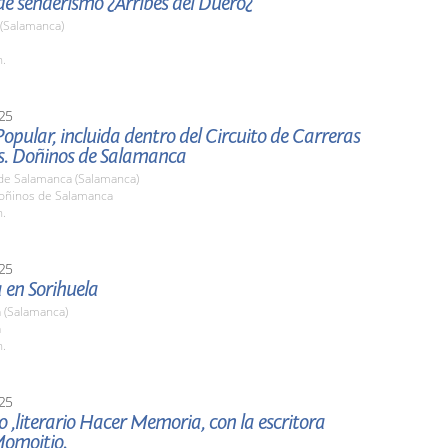
e senderismo ¿Arribes del Duero¿
 (Salamanca)
h.
25
opular, incluida dentro del Circuito de Carreras
s. Doñinos de Salamanca
de Salamanca (Salamanca)
ñinos de Salamanca
h.
25
en Sorihuela
 (Salamanca)
a
h.
25
 ,literario Hacer Memoria, con la escritora
omoitio.