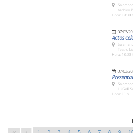
Salamanc
Archivo P
Hora: 19:30 
07/03/20
Actos cel
Salamanc
Teatro L
Hora: 18:00 
07/03/20
Presentac
Salamanc
LUGAR Sa
Hora: 11 h.
1
2
3
4
5
6
7
8
9
1
<<
<