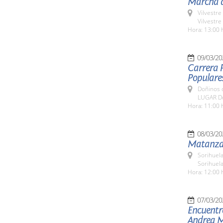
Marcha d
Vilvestre
Vilvestre
Hora: 13:00 
09/03/20
Carrera P
Populare
Doñinos 
LUGAR Do
Hora: 11:00 
08/03/20
Matanza 
Sorihuela
Sorihuel
Hora: 12:00 
07/03/20
Encuentro
Andrea M