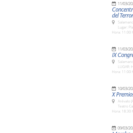
11/03/20
Concentr
del Terro
Salamanc
Lugar: P
Hora: 11:00 
11/03/20
IX Congr
Salamanc
LUGAR: H
Hora: 11:00 
10/03/20
X Premios
Arévalo (Á
Teatro Cas
Hora: 18:30 
09/03/20