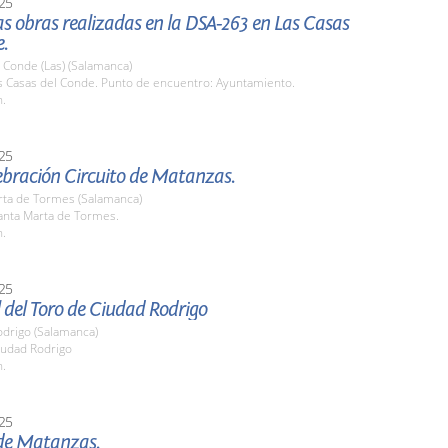
25
las obras realizadas en la DSA-263 en Las Casas
e.
 Conde (Las) (Salamanca)
as Casas del Conde. Punto de encuentro: Ayuntamiento.
h.
25
ebración Circuito de Matanzas.
rta de Tormes (Salamanca)
nta Marta de Tormes.
h.
25
 del Toro de Ciudad Rodrigo
odrigo (Salamanca)
udad Rodrigo
h.
25
 de Matanzas.