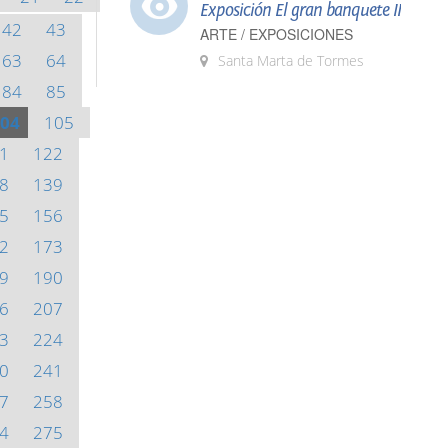
Exposición El gran banquete II
42
43
ARTE / EXPOSICIONES
63
64
Santa Marta de Tormes
84
85
04
105
1
122
8
139
5
156
2
173
9
190
6
207
3
224
0
241
7
258
4
275