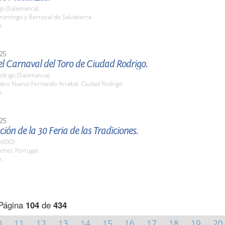
o (Salamanca)
romingo y Berrocal de Salvatierra
h.
25
l Carnaval del Toro de Ciudad Rodrigo.
odrigo (Salamanca)
eatro Nuevo Fernando Arrabal. Ciudad Rodrigo
h.
25
ión de la 30 Feria de las Tradiciones.
NIDO)
hel. Portugal.
h.
Página
104
de
434
0
11
12
13
14
15
16
17
18
19
20