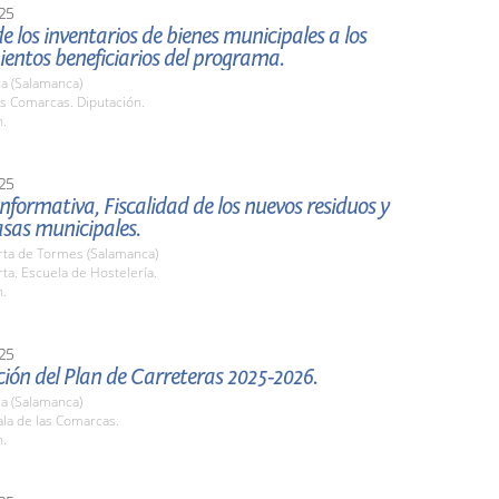
25
e los inventarios de bienes municipales a los
entos beneficiarios del programa.
a (Salamanca)
as Comarcas. Diputación.
h.
25
nformativa, Fiscalidad de los nuevos residuos y
sas municipales.
rta de Tormes (Salamanca)
ta. Escuela de Hostelería.
h.
25
ión del Plan de Carreteras 2025-2026.
a (Salamanca)
la de las Comarcas.
h.