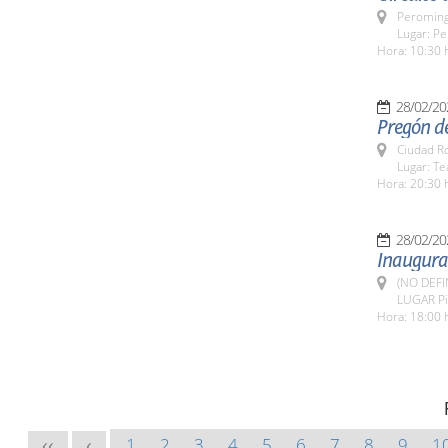
Peroming
Lugar: Pe
Hora: 10:30 
28/02/20
Pregón de
Ciudad R
Lugar: T
Hora: 20:30 
28/02/20
Inaugurac
(NO DEFI
LUGAR Pin
Hora: 18:00 
1
2
3
4
5
6
7
8
9
1
<<
<