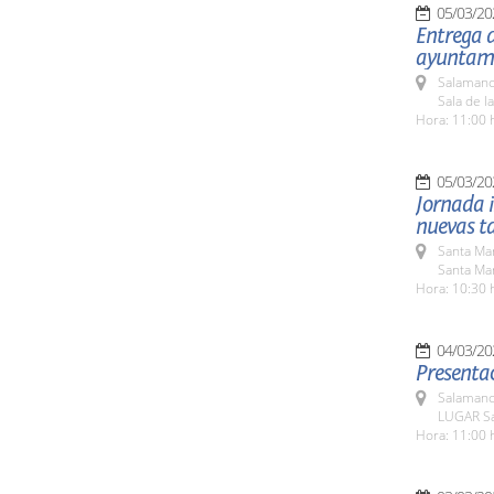
05/03/20
Entrega d
ayuntami
Salamanc
Sala de l
Hora: 11:00 
05/03/20
Jornada i
nuevas ta
Santa Ma
Santa Mar
Hora: 10:30 
04/03/20
Presentac
Salamanc
LUGAR Sa
Hora: 11:00 