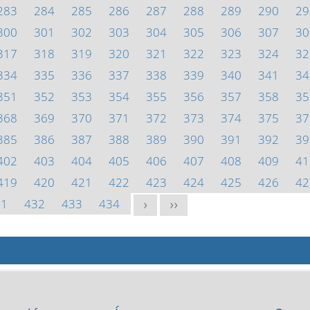
283
284
285
286
287
288
289
290
29
300
301
302
303
304
305
306
307
30
317
318
319
320
321
322
323
324
32
334
335
336
337
338
339
340
341
34
351
352
353
354
355
356
357
358
35
368
369
370
371
372
373
374
375
37
385
386
387
388
389
390
391
392
39
402
403
404
405
406
407
408
409
41
419
420
421
422
423
424
425
426
42
31
432
433
434
>
>>