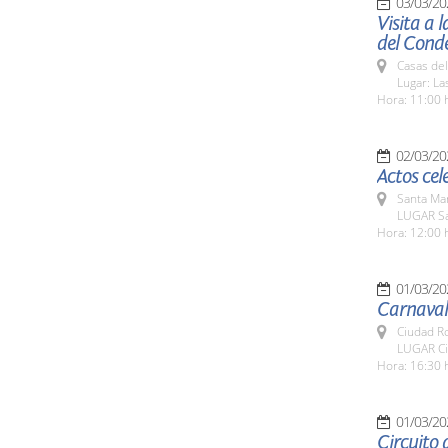
03/03/20
Visita a 
del Cond
Casas del
Lugar: L
Hora: 11:00 
02/03/20
Actos cel
Santa Ma
LUGAR Sa
Hora: 12:00 
01/03/20
Carnaval
Ciudad R
LUGAR Ci
Hora: 16:30 
01/03/20
Circuito