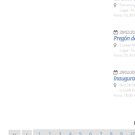
Peroming
Lugar: Pe
Hora: 10:30 
28/02/20
Pregón de
Ciudad R
Lugar: T
Hora: 20:30 
28/02/20
Inaugurac
(NO DEFI
LUGAR Pin
Hora: 18:00 
1
2
3
4
5
6
7
8
9
1
<<
<