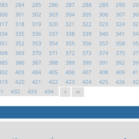
283
284
285
286
287
288
289
290
29
300
301
302
303
304
305
306
307
30
317
318
319
320
321
322
323
324
32
334
335
336
337
338
339
340
341
34
351
352
353
354
355
356
357
358
35
368
369
370
371
372
373
374
375
37
385
386
387
388
389
390
391
392
39
402
403
404
405
406
407
408
409
41
419
420
421
422
423
424
425
426
42
31
432
433
434
>
>>