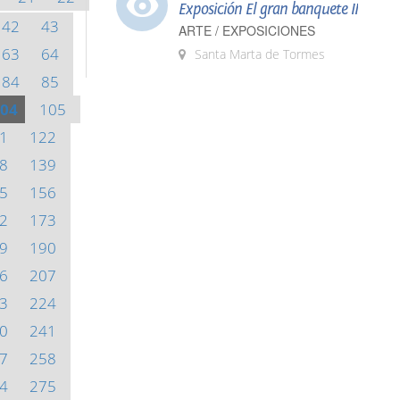
Exposición El gran banquete II
42
43
ARTE / EXPOSICIONES
63
64
Santa Marta de Tormes
84
85
04
105
1
122
8
139
5
156
2
173
9
190
6
207
3
224
0
241
7
258
4
275