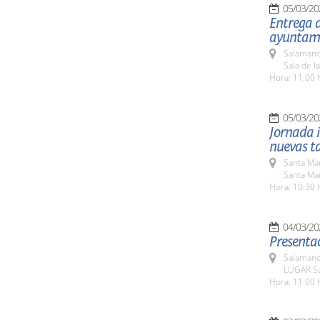
05/03/20
Entrega d
ayuntami
Salamanc
Sala de l
Hora: 11:00 
05/03/20
Jornada i
nuevas ta
Santa Ma
Santa Mar
Hora: 10:30 
04/03/20
Presentac
Salamanc
LUGAR Sa
Hora: 11:00 