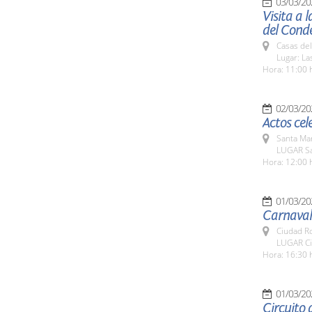
03/03/20
Visita a 
del Cond
Casas del
Lugar: L
Hora: 11:00 
02/03/20
Actos cel
Santa Ma
LUGAR Sa
Hora: 12:00 
01/03/20
Carnaval
Ciudad R
LUGAR Ci
Hora: 16:30 
01/03/20
Circuito