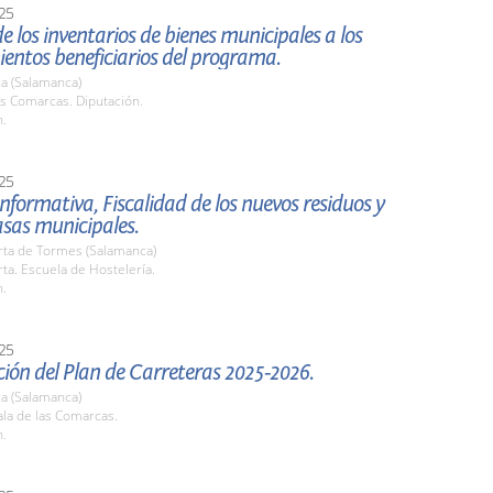
25
e los inventarios de bienes municipales a los
entos beneficiarios del programa.
a (Salamanca)
as Comarcas. Diputación.
h.
25
nformativa, Fiscalidad de los nuevos residuos y
sas municipales.
rta de Tormes (Salamanca)
ta. Escuela de Hostelería.
h.
25
ión del Plan de Carreteras 2025-2026.
a (Salamanca)
la de las Comarcas.
h.