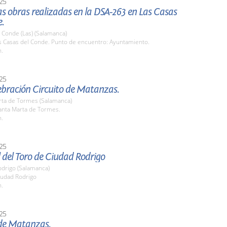
25
las obras realizadas en la DSA-263 en Las Casas
e.
 Conde (Las) (Salamanca)
as Casas del Conde. Punto de encuentro: Ayuntamiento.
h.
25
ebración Circuito de Matanzas.
rta de Tormes (Salamanca)
nta Marta de Tormes.
h.
25
 del Toro de Ciudad Rodrigo
odrigo (Salamanca)
udad Rodrigo
h.
25
 de Matanzas.