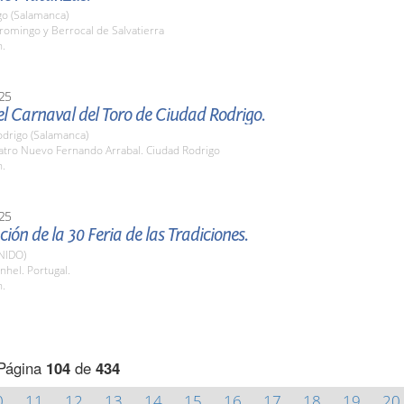
o (Salamanca)
romingo y Berrocal de Salvatierra
h.
25
l Carnaval del Toro de Ciudad Rodrigo.
odrigo (Salamanca)
eatro Nuevo Fernando Arrabal. Ciudad Rodrigo
h.
25
ión de la 30 Feria de las Tradiciones.
NIDO)
hel. Portugal.
h.
Página
104
de
434
0
11
12
13
14
15
16
17
18
19
20