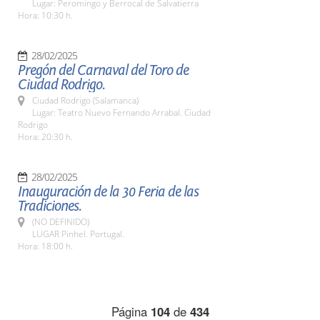
Lugar: Peromingo y Berrocal de Salvatierra
Hora: 10:30 h.
28/02/2025
Pregón del Carnaval del Toro de
Ciudad Rodrigo.
Ciudad Rodrigo (Salamanca)
Lugar: Teatro Nuevo Fernando Arrabal. Ciudad
Rodrigo
Hora: 20:30 h.
28/02/2025
Inauguración de la 30 Feria de las
Tradiciones.
(NO DEFINIDO)
LUGAR Pinhel. Portugal.
Hora: 18:00 h.
Página
104
de
434