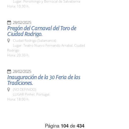
Lugar: Peromingo y Berrocal de Salvatierra
Hora: 10:30 h.
28/02/2025
Pregón del Carnaval del Toro de
Ciudad Rodrigo.
Ciudad Rodrigo (Salamanca)
Lugar: Teatro Nuevo Fernando Arrabal. Ciudad
Rodrigo
Hora: 20:30 h.
28/02/2025
Inauguración de la 30 Feria de las
Tradiciones.
(NO DEFINIDO)
LUGAR Pinhel. Portugal.
Hora: 18:00 h.
Página
104
de
434