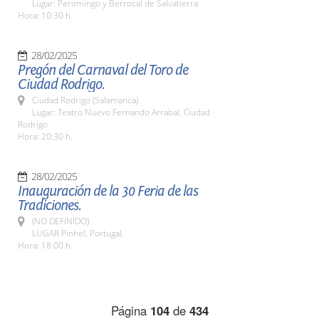
Lugar: Peromingo y Berrocal de Salvatierra
Hora: 10:30 h.
28/02/2025
Pregón del Carnaval del Toro de
Ciudad Rodrigo.
Ciudad Rodrigo (Salamanca)
Lugar: Teatro Nuevo Fernando Arrabal. Ciudad
Rodrigo
Hora: 20:30 h.
28/02/2025
Inauguración de la 30 Feria de las
Tradiciones.
(NO DEFINIDO)
LUGAR Pinhel. Portugal.
Hora: 18:00 h.
Página
104
de
434