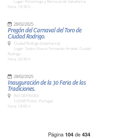
Lugar: Peromingo y Berrocal de Salvatierra
Hora: 10:30 h.
28/02/2025
Pregón del Carnaval del Toro de
Ciudad Rodrigo.
Ciudad Rodrigo (Salamanca)
Lugar: Teatro Nuevo Fernando Arrabal. Ciudad
Rodrigo
Hora: 20:30 h.
28/02/2025
Inauguración de la 30 Feria de las
Tradiciones.
(NO DEFINIDO)
LUGAR Pinhel. Portugal.
Hora: 18:00 h.
Página
104
de
434