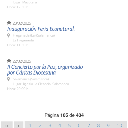
lugar: Macotera
Hora: 12:30 h.
23/02/2025
Inauguración Feria Econatural.
Fregeneda (La) (Salamanca)
La Fregeneda.
Hora: 11:30 h.
22/02/2025
II Concierto por la Paz, organizado
por Cáritas Diocesana
Salamanca (Salamanca)
Lugar: Iglesia La Clerecía. Salamanca
Hora: 20:00 h.
Página
105
de
434
1
2
3
4
5
6
7
8
9
10
<<
<