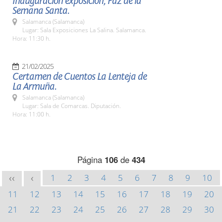
Inauguración exposición, Faz de la
Semana Santa.
Salamanca (Salamanca)
Lugar: Sala Exposiciones La Salina. Salamanca.
Hora: 11:30 h.
21/02/2025
Certamen de Cuentos La Lenteja de
La Armuña.
Salamanca (Salamanca)
Lugar: Sala de Comarcas. Diputación.
Hora: 11:00 h.
Página
106
de
434
1
2
3
4
5
6
7
8
9
10
<<
<
11
12
13
14
15
16
17
18
19
20
21
22
23
24
25
26
27
28
29
30