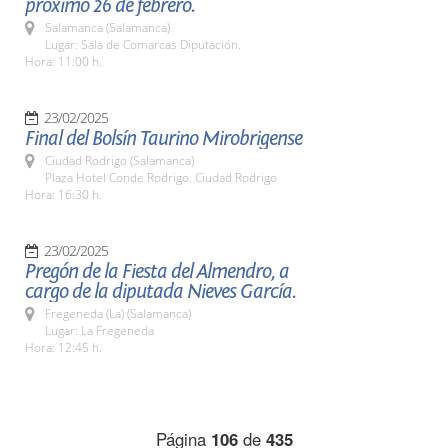
próximo 26 de febrero.
Salamanca (Salamanca)
Lugar: Sala de Comarcas Diputación.
Hora: 11:00 h.
23/02/2025
Final del Bolsín Taurino Mirobrigense
Ciudad Rodrigo (Salamanca)
Plaza Hotel Conde Rodrigo. Ciudad Rodrigo
Hora: 16:30 h.
23/02/2025
Pregón de la Fiesta del Almendro, a
cargo de la diputada Nieves García.
Fregeneda (La) (Salamanca)
Lugar: La Fregeneda
Hora: 12:45 h.
Página
106
de
435