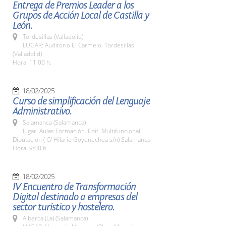
Entrega de Premios Leader a los
Grupos de Acción Local de Castilla y
León.
Tordesillas (Valladolid)
LUGAR: Auditorio El Carmelo. Tordesillas
(Valladolid)
Hora: 11:00 h.
18/02/2025
Curso de simplificación del Lenguaje
Administrativo.
Salamanca (Salamanca)
lugar: Aulas Formación. Edif. Multifuncional
Diputación ( C/ Hilario Goyenechea s/n) Salamanca
Hora: 9:00 h.
18/02/2025
IV Encuentro de Transformación
Digital destinado a empresas del
sector turístico y hostelero.
Alberca (La) (Salamanca)