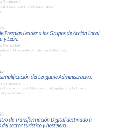
a (Salamanca)
al. Sala anexa El Cielo Salamanca.
h.
25
e Premios Leader a los Grupos de Acción Local
la y León.
s (Valladolid)
ditorio El Carmelo. Tordesillas (Valladolid)
h.
25
simplificación del Lenguaje Administrativo.
a (Salamanca)
las Formación. Edif. Multifuncional Diputación ( C/ Hilario
s/n) Salamanca
25
tro de Transformación Digital destinado a
del sector turístico y hostelero.