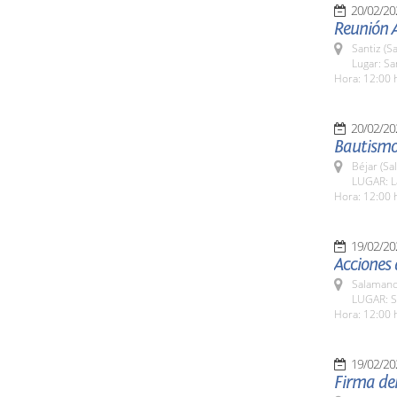
20/02/20
Reunión 
Santiz (S
Lugar: Sa
Hora: 12:00 
20/02/20
Bautismo
Béjar (Sa
LUGAR: La
Hora: 12:00 
19/02/20
Acciones
Salamanc
LUGAR: S
Hora: 12:00 
19/02/20
Firma del