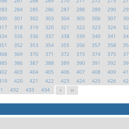
266
267
268
269
270
271
272
273
27
283
284
285
286
287
288
289
290
29
300
301
302
303
304
305
306
307
30
317
318
319
320
321
322
323
324
32
334
335
336
337
338
339
340
341
34
351
352
353
354
355
356
357
358
35
368
369
370
371
372
373
374
375
37
385
386
387
388
389
390
391
392
39
402
403
404
405
406
407
408
409
41
419
420
421
422
423
424
425
426
42
31
432
433
434
>
>>