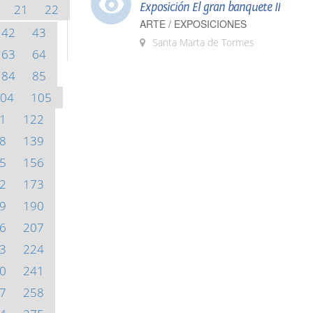
Exposición El gran banquete II
21
22
ARTE / EXPOSICIONES
42
43
Santa Marta de Tormes
63
64
84
85
04
105
1
122
8
139
5
156
2
173
9
190
6
207
3
224
0
241
7
258