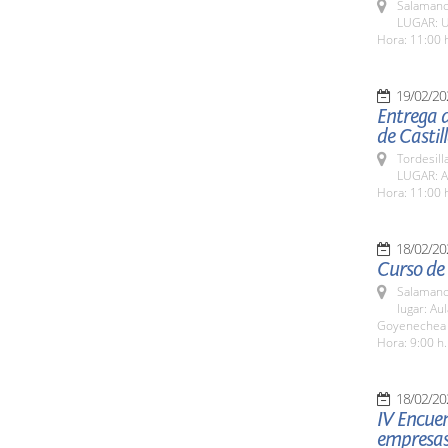
Salamanc
LUGAR: Us
Hora: 11:00 
19/02/20
Entrega d
de Castil
Tordesilla
LUGAR: Au
Hora: 11:00 
18/02/20
Curso de 
Salamanc
lugar: Au
Goyenechea 
Hora: 9:00 h.
18/02/20
IV Encuen
empresas 