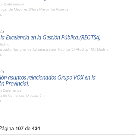
La) (Salamanca)
ogar de Mayores (Plaza Mayor) La Alberca
h.
25
la Excelencia en la Gestión Pública.(REGTSA).
adrid)
stituto Nacional de Administración Pública (C/ Atocha, 106) Madrid
h.
25
ión asuntos relacionados Grupo VOX en la
n Provincial.
a (Salamanca)
la de Comarcas. Diputación.
h
Página
107
de
434