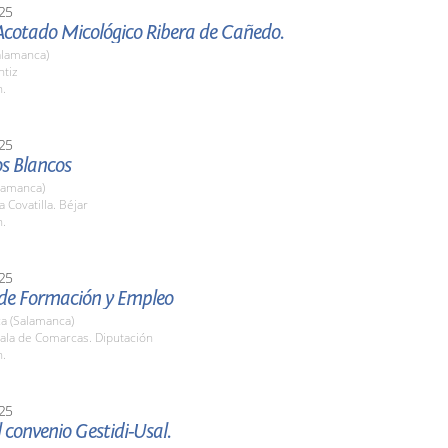
25
Acotado Micológico Ribera de Cañedo.
alamanca)
ntiz
h.
25
s Blancos
lamanca)
 Covatilla. Béjar
h.
25
 de Formación y Empleo
a (Salamanca)
ala de Comarcas. Diputación
h.
25
 convenio Gestidi-Usal.