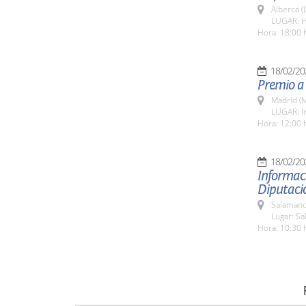
Alberca (
LUGAR: H
Hora: 18:00 
18/02/20
Premio a 
Madrid (M
LUGAR: In
Hora: 12:00 
18/02/20
Informac
Diputació
Salamanc
Lugar: Sa
Hora: 10:30 