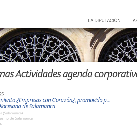
LA DIPUTACIÓN
Á
mas Actividades agenda corporativ
25
miento ¿Empresas con Corazón¿, promovido por
Diocesana de Salamanca.
a (Salamanca)
asino de Salamanca
h.