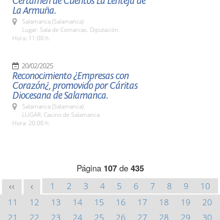
Certamen de Cuentos La Lenteja de
La Armuña.
Salamanca (Salamanca)
Lugar: Sala de Comarcas. Diputación.
Hora: 11:00 h.
20/02/2025
Reconocimiento ¿Empresas con
Corazón¿, promovido por Cáritas
Diocesana de Salamanca.
Salamanca (Salamanca)
LUGAR: Casino de Salamanca
Hora: 20:00 h.
Página
107
de
435
1
2
3
4
5
6
7
8
9
10
<<
<
11
12
13
14
15
16
17
18
19
20
21
22
23
24
25
26
27
28
29
30