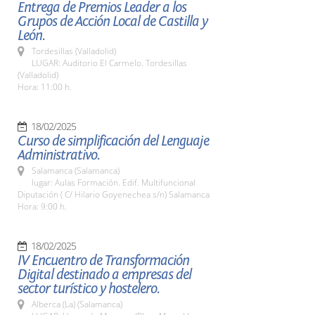
Entrega de Premios Leader a los
Grupos de Acción Local de Castilla y
León.
Tordesillas (Valladolid)
LUGAR: Auditorio El Carmelo. Tordesillas
(Valladolid)
Hora: 11:00 h.
18/02/2025
Curso de simplificación del Lenguaje
Administrativo.
Salamanca (Salamanca)
lugar: Aulas Formación. Edif. Multifuncional
Diputación ( C/ Hilario Goyenechea s/n) Salamanca
Hora: 9:00 h.
18/02/2025
IV Encuentro de Transformación
Digital destinado a empresas del
sector turístico y hostelero.
Alberca (La) (Salamanca)