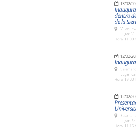
13/02/20
Inaugurac
dentro de
de la Sie
Villanuev
Lugar: Vi
Hora: 11:00 
12/02/20
Inaugurac
Salamanc
Lugar: C
Hora: 19:00 
12/02/20
Presentac
Universit
Salamanc
Lugar: Sa
Hora: 11:15 