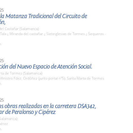
25
 la Matanza Tradicional del Circuito de
ón,
el Castañar (Salamanca)
 Tala ¿ Miranda del castañar ¿ Sieteiglesias de Tormes ¿ Sequeros -
h.
25
ión del Nuevo Espacio de Atención Social.
rta de Tormes (Salamanca)
 Ministro Fdez. Ordóñez (junto portal nº5). Santa Marta de Tormes
h.
25
las obras realizadas en la carretera DSA342,
lar de Peralonso y Cipérez
(Salamanca)
pérez
h.