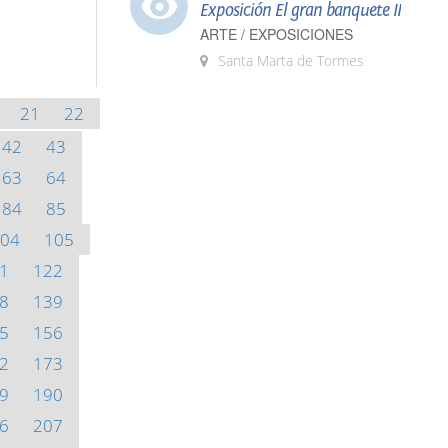
Exposición El gran banquete II
ARTE / EXPOSICIONES
Santa Marta de Tormes
21
22
42
43
63
64
84
85
04
105
1
122
8
139
5
156
2
173
9
190
6
207