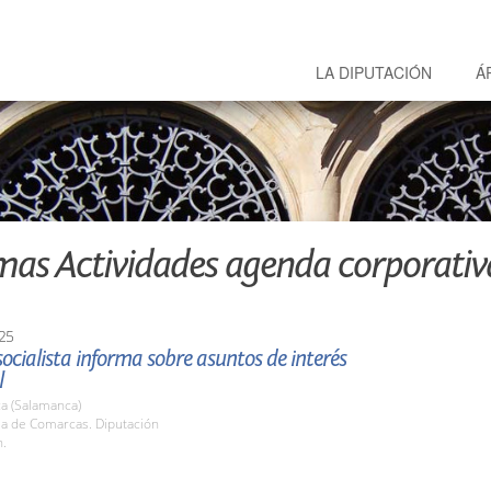
LA DIPUTACIÓN
Á
mas Actividades agenda corporativ
25
socialista informa sobre asuntos de interés
l
a (Salamanca)
la de Comarcas. Diputación
h.