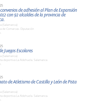
25
convenios de adhesión al Plan de Expansión
 012 con 92 alcaldes de la provincia de
ca.
a (Salamanca)
la de Comarcas. Diputación
h.
25
e Juegos Escolares
a (Salamanca)
sta deportiva La Aldehuela. Salamanca
h.
25
o de Atletismo de Castilla y León de Pista
a (Salamanca)
sta deportiva La Aldehuela. Salamanca.
h.