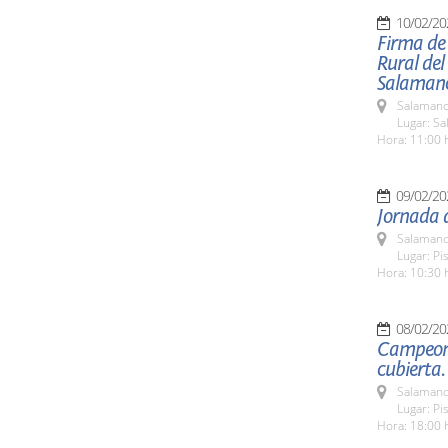
10/02/20
Firma de 
Rural del
Salaman
Salamanc
Lugar: Sa
Hora: 11:00 
09/02/20
Jornada d
Salamanc
Lugar: Pi
Hora: 10:30 
08/02/20
Campeonat
cubierta.
Salamanc
Lugar: Pi
Hora: 18:00 