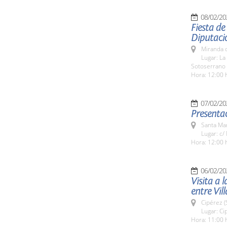
08/02/20
Fiesta de
Diputaci
Miranda d
Lugar: La
Sotoserrano
Hora: 12:00 
07/02/20
Presentac
Santa Ma
Lugar: c/
Hora: 12:00 
06/02/20
Visita a 
entre Vil
Cipérez 
Lugar: Ci
Hora: 11:00 