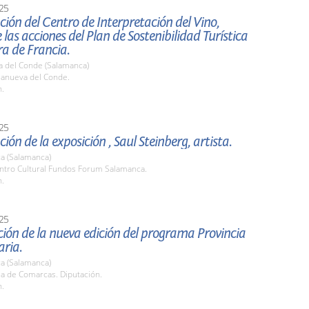
25
ión del Centro de Interpretación del Vino,
 las acciones del Plan de Sostenibilidad Turística
rra de Francia.
a del Conde (Salamanca)
llanueva del Conde.
h.
25
ión de la exposición , Saul Steinberg, artista.
a (Salamanca)
entro Cultural Fundos Forum Salamanca.
h.
25
ión de la nueva edición del programa Provincia
aria.
a (Salamanca)
la de Comarcas. Diputación.
h.