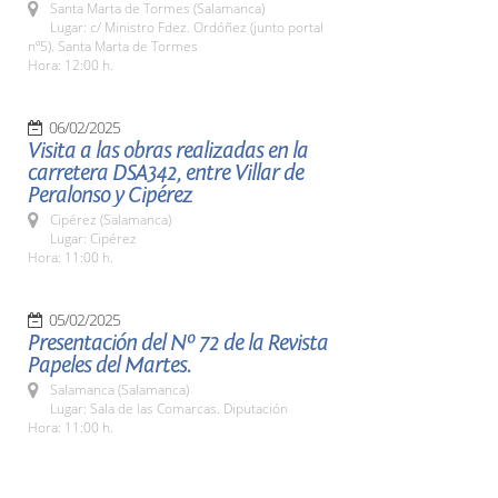
Santa Marta de Tormes (Salamanca)
Lugar: c/ Ministro Fdez. Ordóñez (junto portal
nº5). Santa Marta de Tormes
Hora: 12:00 h.
06/02/2025
Visita a las obras realizadas en la
carretera DSA342, entre Villar de
Peralonso y Cipérez
Cipérez (Salamanca)
Lugar: Cipérez
Hora: 11:00 h.
05/02/2025
Presentación del Nº 72 de la Revista
Papeles del Martes.
Salamanca (Salamanca)
Lugar: Sala de las Comarcas. Diputación
Hora: 11:00 h.