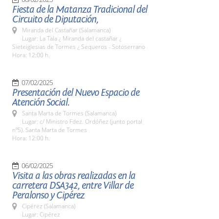
Fiesta de la Matanza Tradicional del
Circuito de Diputación,
Miranda del Castañar (Salamanca)
Lugar: La Tala ¿ Miranda del castañar ¿
Sieteiglesias de Tormes ¿ Sequeros - Sotoserrano
Hora: 12:00 h.
07/02/2025
Presentación del Nuevo Espacio de
Atención Social.
Santa Marta de Tormes (Salamanca)
Lugar: c/ Ministro Fdez. Ordóñez (junto portal
nº5). Santa Marta de Tormes
Hora: 12:00 h.
06/02/2025
Visita a las obras realizadas en la
carretera DSA342, entre Villar de
Peralonso y Cipérez
Cipérez (Salamanca)
Lugar: Cipérez