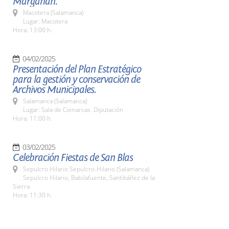
Margañán.
Macotera (Salamanca)
Lugar: Macotera
Hora: 13:00 h.
04/02/2025
Presentación del Plan Estratégico
para la gestión y conservación de
Archivos Municipales.
Salamanca (Salamanca)
Lugar: Sala de Comarcas. Diputación
Hora: 11:00 h.
03/02/2025
Celebración Fiestas de San Blas
Sepulcro Hilario Sepulcro-Hilario (Salamanca)
Sepulcro Hilario, Babilafuente, Santibáñez de la
Sierra
Hora: 11:30 h.