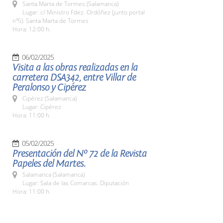
Santa Marta de Tormes (Salamanca)
Lugar: c/ Ministro Fdez. Ordóñez (junto portal
nº5). Santa Marta de Tormes
Hora: 12:00 h.
06/02/2025
Visita a las obras realizadas en la
carretera DSA342, entre Villar de
Peralonso y Cipérez
Cipérez (Salamanca)
Lugar: Cipérez
Hora: 11:00 h.
05/02/2025
Presentación del Nº 72 de la Revista
Papeles del Martes.
Salamanca (Salamanca)
Lugar: Sala de las Comarcas. Diputación
Hora: 11:00 h.