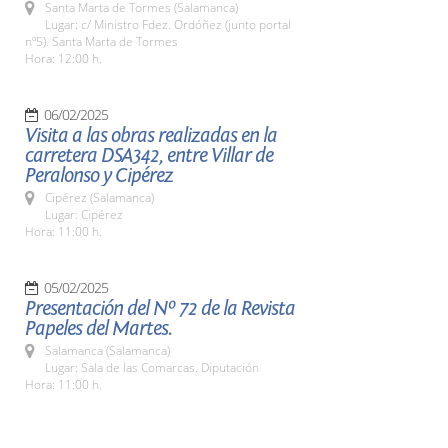
Santa Marta de Tormes (Salamanca)
Lugar: c/ Ministro Fdez. Ordóñez (junto portal
nº5). Santa Marta de Tormes
Hora: 12:00 h.
06/02/2025
Visita a las obras realizadas en la
carretera DSA342, entre Villar de
Peralonso y Cipérez
Cipérez (Salamanca)
Lugar: Cipérez
Hora: 11:00 h.
05/02/2025
Presentación del Nº 72 de la Revista
Papeles del Martes.
Salamanca (Salamanca)
Lugar: Sala de las Comarcas. Diputación
Hora: 11:00 h.