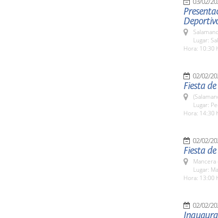
03/02/20
Presenta
Deportivo
Salamanc
Lugar: Sa
Hora: 10:30 
02/02/20
Fiesta de
(Salaman
Lugar: Pe
Hora: 14:30 
02/02/20
Fiesta de
Mancera 
Lugar: Ma
Hora: 13:00 
02/02/20
Inaugura