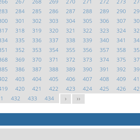
266
267
268
269
270
271
272
273
27
283
284
285
286
287
288
289
290
29
300
301
302
303
304
305
306
307
30
317
318
319
320
321
322
323
324
32
334
335
336
337
338
339
340
341
34
351
352
353
354
355
356
357
358
35
368
369
370
371
372
373
374
375
37
385
386
387
388
389
390
391
392
39
402
403
404
405
406
407
408
409
41
419
420
421
422
423
424
425
426
42
31
432
433
434
>
>>