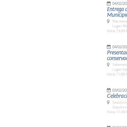
04/02/20
Entrega 
Municipi
Macotera
Lugar: M
Hora: 13:00 
04/02/20
Presentac
conservac
Salamanc
Lugar: Sa
Hora: 11:00 
03/02/20
Celebraci
Sepulcro 
Sepulcro 
Hora: 11:30 