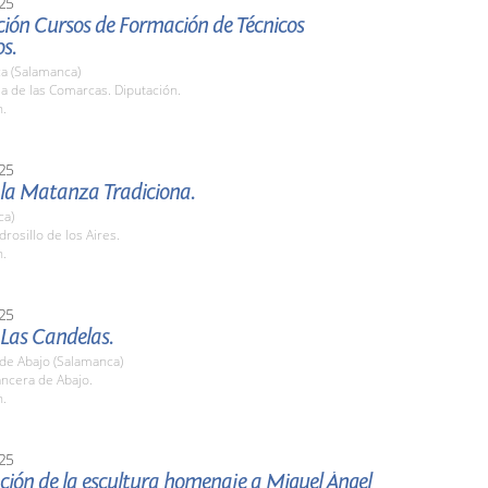
25
ción Cursos de Formación de Técnicos
s.
a (Salamanca)
la de las Comarcas. Diputación.
h.
25
 la Matanza Tradiciona.
ca)
drosillo de los Aires.
h.
25
 Las Candelas.
de Abajo (Salamanca)
ncera de Abajo.
h.
25
ción de la escultura homenaje a Miguel Ángel