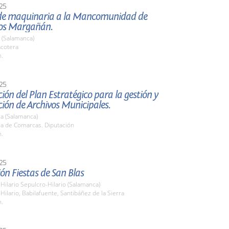
25
de maquinaria a la Mancomunidad de
os Margañán.
 (Salamanca)
acotera
h.
25
ión del Plan Estratégico para la gestión y
ión de Archivos Municipales.
a (Salamanca)
la de Comarcas. Diputación
h.
25
ón Fiestas de San Blas
Hilario Sepulcro-Hilario (Salamanca)
Hilario, Babilafuente, Santibáñez de la Sierra
h.