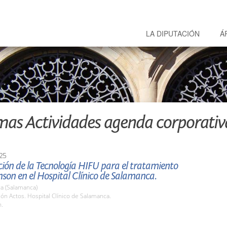
LA DIPUTACIÓN
Á
mas Actividades agenda corporativ
25
ión de la Tecnología HIFU para el tratamiento
nson en el Hospital Clínico de Salamanca.
a (Salamanca)
lón Actos. Hospital Clínico de Salamanca.
h.