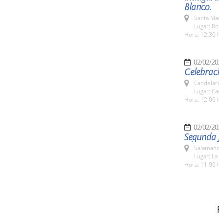
Blanco.
Santa Ma
Lugar: R
Hora: 12:30 
02/02/20
Celebraci
Candelar
Lugar: Ca
Hora: 12:00 
02/02/20
Segunda 
Salamanc
Lugar: La
Hora: 11:00 