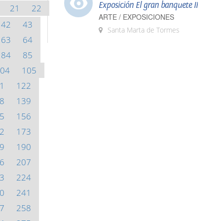
Exposición El gran banquete II
21
22
ARTE / EXPOSICIONES
42
43
Santa Marta de Tormes
63
64
84
85
04
105
1
122
8
139
5
156
2
173
9
190
6
207
3
224
0
241
7
258