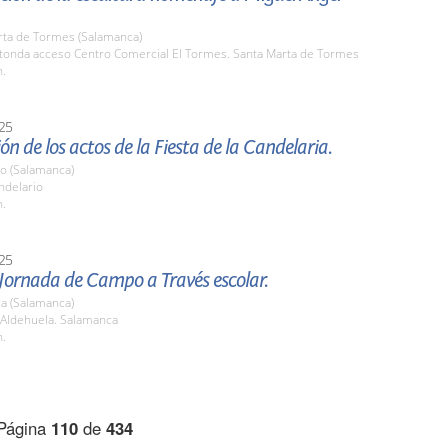
rta de Tormes (Salamanca)
otonda acceso Centro Comercial El Tormes. Santa Marta de Tormes
h.
25
ón de los actos de la Fiesta de la Candelaria.
io (Salamanca)
ndelario
h.
25
Jornada de Campo a Través escolar.
a (Salamanca)
 Aldehuela. Salamanca
h.
Página
110
de
434