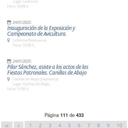
Lugar: Ledesma
Hora: 16:00 h.
24/01/2025
Inauguración de la Exposición y
Campeonato de Avicultura.
Ledesma (Salamanca)
Hora: 16:00 h.
24/01/2025
Pilar Sánchez, asiste a los actos de las
Fiestas Patronales. Canillas de Abajo
Canillas de Abajo (Salamanca)
Lugar: Canillas de Abajo.
Hora: 15:00 h.
Página
111
de
433
1
2
3
4
5
6
7
8
9
10
<<
<