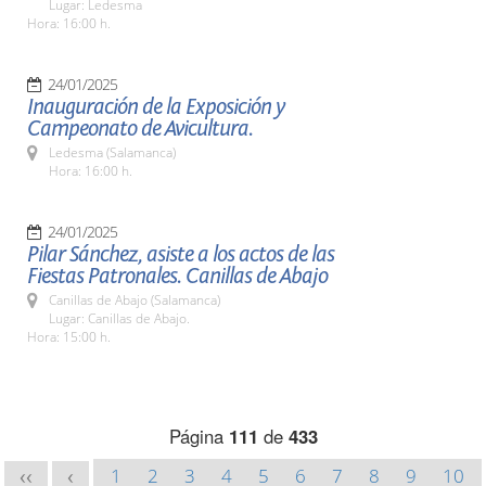
Lugar: Ledesma
Hora: 16:00 h.
24/01/2025
Inauguración de la Exposición y
Campeonato de Avicultura.
Ledesma (Salamanca)
Hora: 16:00 h.
24/01/2025
Pilar Sánchez, asiste a los actos de las
Fiestas Patronales. Canillas de Abajo
Canillas de Abajo (Salamanca)
Lugar: Canillas de Abajo.
Hora: 15:00 h.
Página
111
de
433
1
2
3
4
5
6
7
8
9
10
<<
<