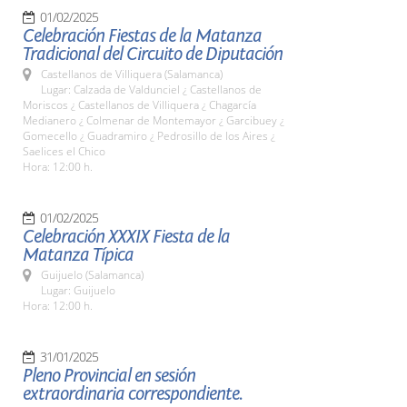
01/02/2025
Celebración Fiestas de la Matanza
Tradicional del Circuito de Diputación
Castellanos de Villiquera (Salamanca)
Lugar: Calzada de Valdunciel ¿ Castellanos de
Moriscos ¿ Castellanos de Villiquera ¿ Chagarcía
Medianero ¿ Colmenar de Montemayor ¿ Garcibuey ¿
Gomecello ¿ Guadramiro ¿ Pedrosillo de los Aires ¿
Saelices el Chico
Hora: 12:00 h.
01/02/2025
Celebración XXXIX Fiesta de la
Matanza Típica
Guijuelo (Salamanca)
Lugar: Guijuelo
Hora: 12:00 h.
31/01/2025
Pleno Provincial en sesión
extraordinaria correspondiente.