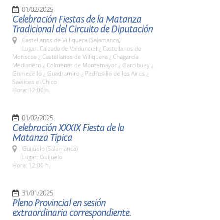
01/02/2025
Celebración Fiestas de la Matanza
Tradicional del Circuito de Diputación
Castellanos de Villiquera (Salamanca)
Lugar: Calzada de Valdunciel ¿ Castellanos de
Moriscos ¿ Castellanos de Villiquera ¿ Chagarcía
Medianero ¿ Colmenar de Montemayor ¿ Garcibuey ¿
Gomecello ¿ Guadramiro ¿ Pedrosillo de los Aires ¿
Saelices el Chico
Hora: 12:00 h.
01/02/2025
Celebración XXXIX Fiesta de la
Matanza Típica
Guijuelo (Salamanca)
Lugar: Guijuelo
Hora: 12:00 h.
31/01/2025
Pleno Provincial en sesión
extraordinaria correspondiente.