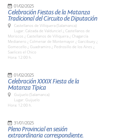
01/02/2025
Celebración Fiestas de la Matanza
Tradicional del Circuito de Diputación
Castellanos de Villiquera (Salamanca)
Lugar: Calzada de Valdunciel ¿ Castellanos de
Moriscos ¿ Castellanos de Villiquera ¿ Chagarcía
Medianero ¿ Colmenar de Montemayor ¿ Garcibuey ¿
Gomecello ¿ Guadramiro ¿ Pedrosillo de los Aires ¿
Saelices el Chico
Hora: 12:00 h.
01/02/2025
Celebración XXXIX Fiesta de la
Matanza Típica
Guijuelo (Salamanca)
Lugar: Guijuelo
Hora: 12:00 h.
31/01/2025
Pleno Provincial en sesión
extraordinaria correspondiente.