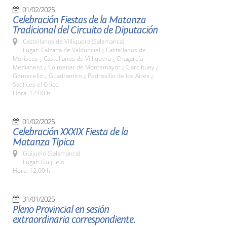
01/02/2025
Celebración Fiestas de la Matanza
Tradicional del Circuito de Diputación
Castellanos de Villiquera (Salamanca)
Lugar: Calzada de Valdunciel ¿ Castellanos de
Moriscos ¿ Castellanos de Villiquera ¿ Chagarcía
Medianero ¿ Colmenar de Montemayor ¿ Garcibuey ¿
Gomecello ¿ Guadramiro ¿ Pedrosillo de los Aires ¿
Saelices el Chico
Hora: 12:00 h.
01/02/2025
Celebración XXXIX Fiesta de la
Matanza Típica
Guijuelo (Salamanca)
Lugar: Guijuelo
Hora: 12:00 h.
31/01/2025
Pleno Provincial en sesión
extraordinaria correspondiente.