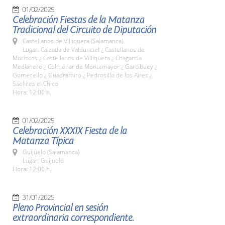
01/02/2025
Celebración Fiestas de la Matanza
Tradicional del Circuito de Diputación
Castellanos de Villiquera (Salamanca)
Lugar: Calzada de Valdunciel ¿ Castellanos de
Moriscos ¿ Castellanos de Villiquera ¿ Chagarcía
Medianero ¿ Colmenar de Montemayor ¿ Garcibuey ¿
Gomecello ¿ Guadramiro ¿ Pedrosillo de los Aires ¿
Saelices el Chico
Hora: 12:00 h.
01/02/2025
Celebración XXXIX Fiesta de la
Matanza Típica
Guijuelo (Salamanca)
Lugar: Guijuelo
Hora: 12:00 h.
31/01/2025
Pleno Provincial en sesión
extraordinaria correspondiente.