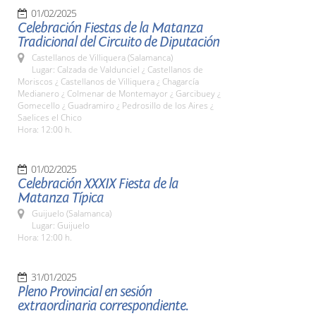
01/02/2025
Celebración Fiestas de la Matanza
Tradicional del Circuito de Diputación
Castellanos de Villiquera (Salamanca)
Lugar: Calzada de Valdunciel ¿ Castellanos de
Moriscos ¿ Castellanos de Villiquera ¿ Chagarcía
Medianero ¿ Colmenar de Montemayor ¿ Garcibuey ¿
Gomecello ¿ Guadramiro ¿ Pedrosillo de los Aires ¿
Saelices el Chico
Hora: 12:00 h.
01/02/2025
Celebración XXXIX Fiesta de la
Matanza Típica
Guijuelo (Salamanca)
Lugar: Guijuelo
Hora: 12:00 h.
31/01/2025
Pleno Provincial en sesión
extraordinaria correspondiente.